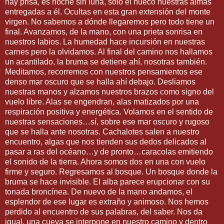
hay prisa, es noche sin luna, solo el hueco nuestras almas
entregadas a él. Ocultas en esta gran extensión del monte
virgen. No sabemos a dónde llegaremos pero todo tiene un
final. Avanzamos, de la mano, con una prieta sonrisa en
nuestros labios. La humedad hace incursión en nuestras
carnes pero la olvidamos. Al final del camino nos hallamos
un acantilado, la bruma se detiene ahí, nosotras también.
Meditamos, recorremos con nuestros pensamientos ese
denso mar oscuro que se halla ahí debajo. Desliamos
nuestras manos y alzamos nuestros brazos como signo del
vuelo libre. Alas se engendran, alas matizados por una
respiración positiva y energética. Volamos en el sentido de
nuestras sensaciones…sí, sobre ese mar oscuro y rugoso
que se halla ante nosotras. Cachalotes salen a nuestro
encuentro, algas que nos tienden sus dedos delicados al
pasar a ras del océano…y de pronto…caracolas emitiendo
el sonido de la tierra. Ahora somos dos en una con vuelo
firme y seguro. Regresamos al bosque. Un bosque donde la
bruma se hace invisible. El alba parece erupcionar con su
tonada broncínea. De nuevo de la mano andamos, el
esplendor de ese lugar es extraño y animoso. Nos hemos
perdido al encuentro de sus palabras, del saber. Nos da
igual, una cueva se interpone en nuestro camino y dentro