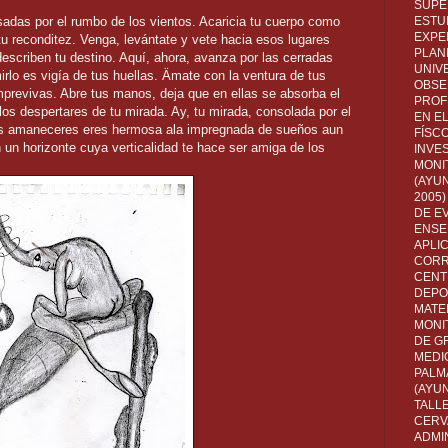
SUPE
psadas por el rumbo de los vientos. Acaricia tu cuerpo como
ESTUD
EXPE
tu reconditez. Venga, levántate y vete hacia esos lugares
PLANE
escriben tu destino. Aquí, ahora, avanza por las cerradas
UNIV
irlo es vigía de tus huellas. Ämate con la ventura de tus
OBSE
mprevivas. Abre tus manos, deja que en ellas se absorba el
PROF
los despertares de tu mirada. Ay, tu mirada, consolada por el
EN E
los amaneceres eres hermosa ala impregnada de sueños aun
FÍSC
en un horizonte cuya verticalidad te hace ser amiga de los
INVES
MONI
(AYUN
2005)
DE E
ENSE
APLI
CORR
CENT
DEPO
MATE
MONI
DE G
MEDI
PALM
(AYU
TALL
CERV
ADMI