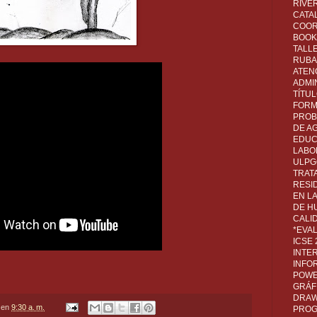
RIVER
CATA
COOR
BOOK 
TALL
RUBA
ATEN
ADMI
TÍTU
FORM
PROB
DE A
EDUC
LABO
ULPG
TRAT
RESI
EN L
DE H
CALI
*EVA
ICSE
INTE
INFO
POWE
GRÁF
DRAW,
en
9:30 a. m.
PROG