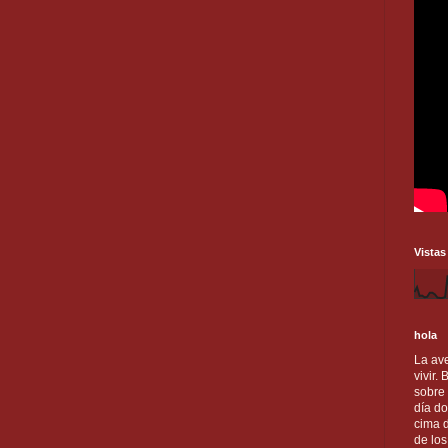
Vistas
hola
La ave
vivir.
sobre
día do
cima d
de lo