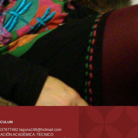
ICULUM
 637677482 laguna198@hotmail.com
ACIÓN ACADÉMICA -TECNICO