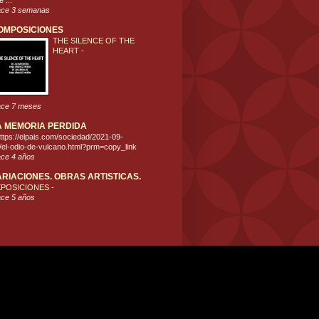
 ...
ce 3 semanas
OMPOSICIONES
THE SILENCE OF THE
HEART
-
ce 7 meses
A MEMORIA PERDIDA
ttps://elpais.com/sociedad/2021-09-
/el-odio-de-vulcano.html?prm=copy_link
ce 4 años
ARIACIONES. OBRAS ARTISTICAS.
XPOSICIONES
-
ce 5 años