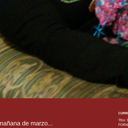
CURR
Tfno:
mañana de marzo...
FORM