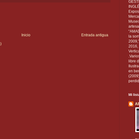
GEST
INGL
Exposi
Mercan
Museo
artesa
“AMAD
Inicio
Entrada antigua
la som
2009,
)
2016, 
Vertic
.Vario
libre 
Ilust
en ben
(2009
perdid
Mi lis
A