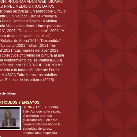
IÓN, PROGRAMADOR WEB IDIOMAS
ÉS NIVEL MEDIO OTROS DATOS
ciones pictóricas CN Metropole Círculo
til Club Naútico Club la Provincia
 Poeta Domingo Rivero La Molina
nía Varias colectivas. Libros publicados
A”, 2007 ;“Desde la sombra”, 2008 ;“A
bra de una lluvia de estrellas”,
”Relatos de Arena”2014,”Despedida”,
“La carta”,2021, “Ellas”´,2021, “En
al”,2021,”Las mareas del ayer”2023
s colectivos 3º premio de pintura al aire
del Ayuntamiento de las Palmas(2008)
ración del libro “TIERRA DE CUENTOS”
eficio a la fundación Vicente Ferrer
) MUSICA Entre horas Las batallas
as El beso de los pájaros (2025)
ta de blogs
RTÍCULOS Y ENSAYOS
BONNY TYLER
-
Bonny
Tyler Aunque no lo sepas,
el universo promete
guardarte aquí, en este
pequeño planeta donde la
sonoridad de tu voz
anuncia una despedida