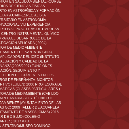
RIOR EN SALUD AMBIENTAL -CURSÉ
IOS DE CIENCIAS FÍSICAS -
RTO EN ASTROFÍSICA Y FORMACIÓN
TARIA UAIII -ESPECIALISTA
ERSITARIO EN ASTRONOMÍA
RVACIONAL VIU EXPERIENCIA
ESIONAL PRÁCTICAS DE EMPRESA
L CENTRO INSTRUMENTAL QUÍMICO-
O PARA EL DESARROLLO DE LA
TIGACIÓN APLICADA ( 2004)
TOR DE MEDIO AMBIENTE
TAMIENTO DE SANTA BRÍGIDA (
 APLICADORA DEL ICEC (INSTITUTO
VALUACIÓN Y CALIDAD DE LA
ÑANZA(2005/2007) FUNCIONES:
CACIÓN, SEGUIMIENTO Y
ECCION DE EXÁMENES EN LOS
ROS DE ENSEÑANZA. MONITOR
RTIVO (EULEN) 2006 PROFESORA DE
MÁTICAS (CLASES PARTICULARES )
TORA DE MEDIAMBIENTE (CABILDO
RAN CANARIA) 2007 TÉCNICO DE
OAMBIENTE (AYUNTAMIENTO DE LAS
AS GC) 2009 TALLER DE ACUARELA
NTAMIENTO DE MASPALOMAS) 2016
ER DE DIBUJO (COLEGIO
ANTES) 2017 AXU.
NISTRATIVO(MUSEO DOMINGO