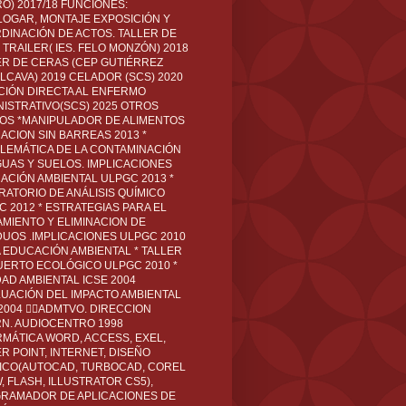
O) 2017/18 FUNCIONES:
LOGAR, MONTAJE EXPOSICIÓN Y
DINACIÓN DE ACTOS. TALLER DE
TRAILER( IES. FELO MONZÓN) 2018
ER DE CERAS (CEP GUTIÉRREZ
LCAVA) 2019 CELADOR (SCS) 2020
CIÓN DIRECTA AL ENFERMO
NISTRATIVO(SCS) 2025 OTROS
LOS *MANIPULADOR DE ALIMENTOS
ACION SIN BARREAS 2013 *
LEMÁTICA DE LA CONTAMINACIÓN
GUAS Y SUELOS. IMPLICACIONES
ACIÓN AMBIENTAL ULPGC 2013 *
RATORIO DE ANÁLISIS QUÍMICO
C 2012 * ESTRATEGIAS PARA EL
AMIENTO Y ELIMINACION DE
DUOS .IMPLICACIONES ULPGC 2010
A EDUCACIÓN AMBIENTAL * TALLER
UERTO ECOLÓGICO ULPGC 2010 *
DAD AMBIENTAL ICSE 2004
LUACIÓN DEL IMPACTO AMBIENTAL
 2004 ADMTVO. DIRECCION
RN. AUDIOCENTRO 1998
RMÁTICA WORD, ACCESS, EXEL,
R POINT, INTERNET, DISEÑO
ICO(AUTOCAD, TURBOCAD, COREL
 FLASH, ILLUSTRATOR CS5),
RAMADOR DE APLICACIONES DE