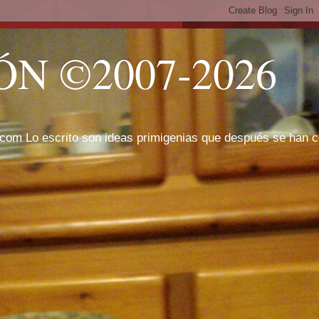
N ©2007-2026
com Lo escrito son ideas primigenias que después se han cor