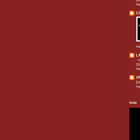
que
Ha
C
Ha
L
-
h
26
Ha
V
E
Ha
hola