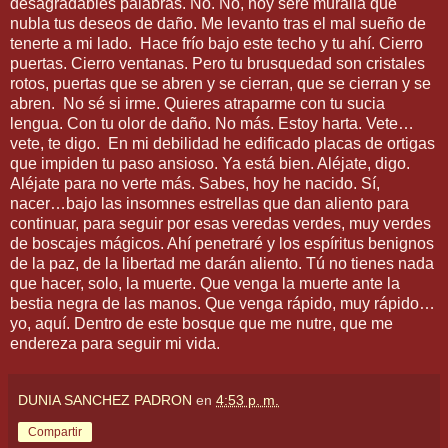
desagradables palabras. No. No, hoy seré muralla que
nubla tus deseos de daño. Me levanto tras el mal sueño de
tenerte a mi lado. Hace frío bajo este techo y tu ahí. Cierro
puertas. Cierro ventanas. Pero tu brusquedad son cristales
rotos, puertas que se abren y se cierran, que se cierran y se
abren. No sé si irme. Quieres atraparme con tu sucia
lengua. Con tu olor de daño. No más. Estoy harta. Vete…
vete, te digo. En mi debilidad he edificado placas de ortigas
que impiden tu paso ansioso. Ya está bien. Aléjate, digo.
Aléjate para no verte más. Sabes, hoy he nacido. Sí,
nacer…bajo las insomnes estrellas que dan aliento para
continuar, para seguir por esas veredas verdes, muy verdes
de boscajes mágicos. Ahí penetraré y los espíritus benignos
de la paz, de la libertad me darán aliento. Tú no tienes nada
que hacer, solo, la muerte. Que venga la muerte ante la
bestia negra de las manos. Que venga rápido, muy rápido…
yo, aquí. Dentro de este bosque que me nutre, que me
endereza para seguir mi vida.
DUNIA SANCHEZ PADRON
en
4:53 p. m.
Compartir